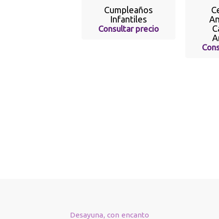
Cumpleaños
C
Infantiles
An
C
Consultar precio
A
Cons
Desayuna, con encanto