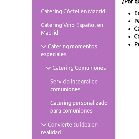
¿Por q
Catering Cóctel en Madrid
Ex
P
Catering Vino Español en
Ca
Madrid
Cr
P
Catering momentos
especiales
Catering Comuniones
Servicio integral de
comuniones
Catering personalizado
para comuniones
Convierte tu idea en
realidad