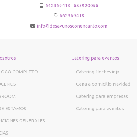
662369418 · 655920056
662369418
info
desayunosconencanto.com
osotros
Catering para eventos
LOGO COMPLETO
Catering Nochevieja
ÓCENOS
Cena a domicilio Navidad
WROOM
Catering para empresas
E ESTAMOS
Catering para eventos
ICIONES GENERALES
CIAS