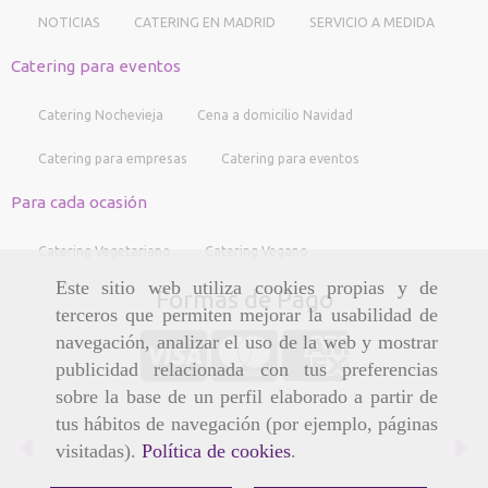
NOTICIAS
CATERING EN MADRID
SERVICIO A MEDIDA
Catering para eventos
Catering Nochevieja
Cena a domicilio Navidad
Catering para empresas
Catering para eventos
Para cada ocasión
Catering Vegetariano
Catering Vegano
Este sitio web utiliza cookies propias y de
Formas de Pago
terceros que permiten mejorar la usabilidad de
navegación, analizar el uso de la web y mostrar
publicidad relacionada con tus preferencias
sobre la base de un perfil elaborado a partir de
tus hábitos de navegación (por ejemplo, páginas
Anterior
Si
visitadas).
Política de cookies
.