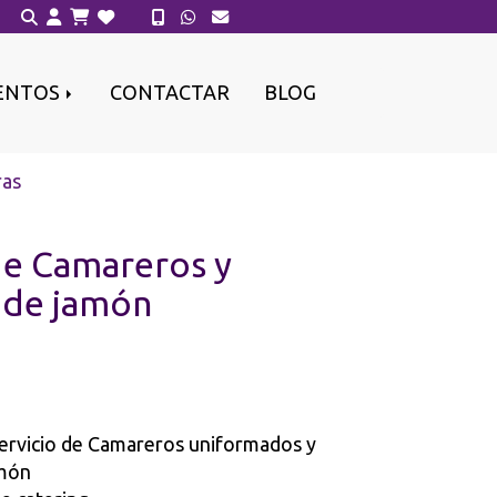
ENTOS
CONTACTAR
BLOG
ras
de Camareros y
 de jamón
rvicio de Camareros uniformados y
amón