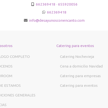
662369418 · 655920056
662369418
info
desayunosconencanto.com
osotros
Catering para eventos
LOGO COMPLETO
Catering Nochevieja
ÓCENOS
Cena a domicilio Navidad
WROOM
Catering para empresas
E ESTAMOS
Catering para eventos
ICIONES GENERALES
CIAS