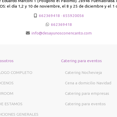
e Eduardo Marconi 1 (Polígono el Palomo). 28946 Fuenlabrada
: el día 1,2 y 10 de noviembre, el 8 y 25 de diciembre y el 1 
662369418 · 655920056
662369418
info
desayunosconencanto.com
osotros
Catering para eventos
LOGO COMPLETO
Catering Nochevieja
ÓCENOS
Cena a domicilio Navidad
WROOM
Catering para empresas
E ESTAMOS
Catering para eventos
ICIONES GENERALES