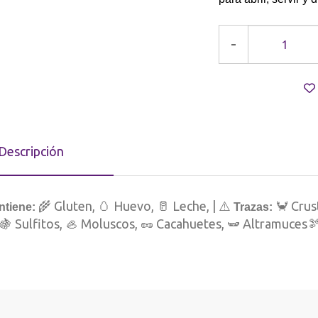
-
Descripción
🌾 Gluten, 🥚 Huevo, 🥛 Leche, | ⚠️
🦀 Crus
ntiene:
Trazas:
 🍇 Sulfitos, 🦪 Moluscos, 🥜 Cacahuetes, 🫛 Altramuces