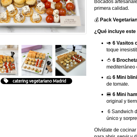
Bocados artesanale
primera calidad.
💰
Pack Vegetarian
¿Qué incluye este 
🥑
6 Vasitos
toque irresisti
🍅
6 Brocheta
mediterráneo 
🧀
6 Mini blin
catering vegetariano Madrid
de tomate.
🍔
6 Mini ha
original y tie
6 Sandwich de
único y sorpr
Olvídate de cocinar
para abrir, servir y d