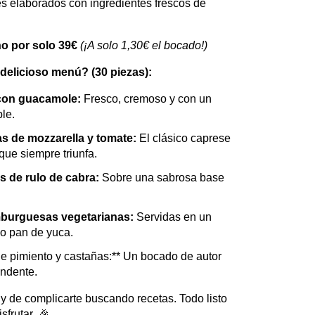
s elaborados con ingredientes frescos de
o por solo 39€
(¡A solo 1,30€ el bocado!)
delicioso menú? (30 piezas):
 con guacamole:
Fresco, cremoso y con un
ble.
s de mozzarella y tomate:
El clásico caprese
que siempre triunfa.
is de rulo de cabra:
Sobre una sabrosa base
mburguesas vegetarianas:
Servidas en un
rno pan de yuca.
 pimiento y castañas:** Un bocado de autor
endente.
 y de complicarte buscando recetas. Todo listo
isfrutar. 🎉