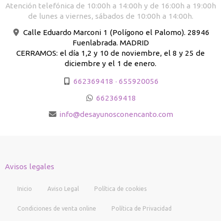
Atención telefónica de 10:00h a 14:00h y de 16:00h a 19:00h
de lunes a viernes, sábados de 10:00h a 14:00h.
Calle Eduardo Marconi 1 (Polígono el Palomo). 28946
Fuenlabrada. MADRID
CERRAMOS: el día 1,2 y 10 de noviembre, el 8 y 25 de
diciembre y el 1 de enero.
662369418 · 655920056
662369418
info
desayunosconencanto.com
Avisos legales
Inicio
Aviso Legal
Política de cookies
Condiciones de venta online
Política de Privacidad