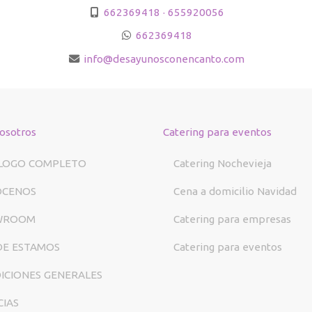
662369418 · 655920056
662369418
info
desayunosconencanto.com
osotros
Catering para eventos
LOGO COMPLETO
Catering Nochevieja
ÓCENOS
Cena a domicilio Navidad
WROOM
Catering para empresas
E ESTAMOS
Catering para eventos
ICIONES GENERALES
CIAS