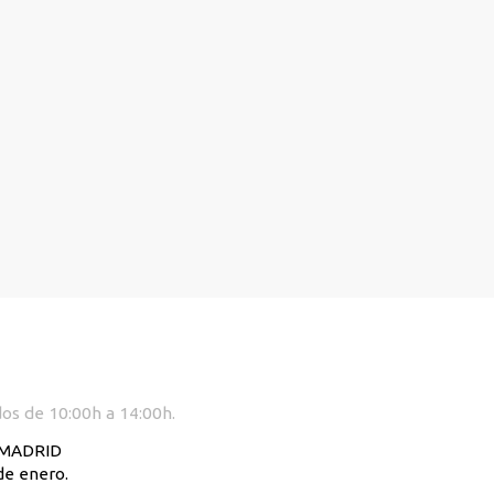
dos de 10:00h a 14:00h.
. MADRID
de enero.