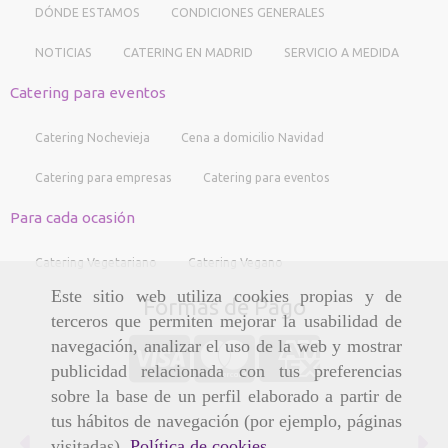
DÓNDE ESTAMOS
CONDICIONES GENERALES
NOTICIAS
CATERING EN MADRID
SERVICIO A MEDIDA
Catering para eventos
Catering Nochevieja
Cena a domicilio Navidad
Catering para empresas
Catering para eventos
Para cada ocasión
Catering Vegetariano
Catering Vegano
Este sitio web utiliza cookies propias y de
Formas de Pago
terceros que permiten mejorar la usabilidad de
navegación, analizar el uso de la web y mostrar
publicidad relacionada con tus preferencias
sobre la base de un perfil elaborado a partir de
tus hábitos de navegación (por ejemplo, páginas
Anterior
Si
visitadas).
Política de cookies
.