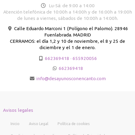
Lu-Sá: de 9:00 a 14:00
Atención telefónica de 10:00h a 14:00h y de 16:00h a 19:00h
de lunes a viernes, sábados de 10:00h a 14:00h.
Calle Eduardo Marconi 1 (Polígono el Palomo). 28946
Fuenlabrada. MADRID
CERRAMOS: el día 1,2 y 10 de noviembre, el 8 y 25 de
diciembre y el 1 de enero.
662369418 · 655920056
662369418
info
desayunosconencanto.com
Avisos legales
Inicio
Aviso Legal
Política de cookies