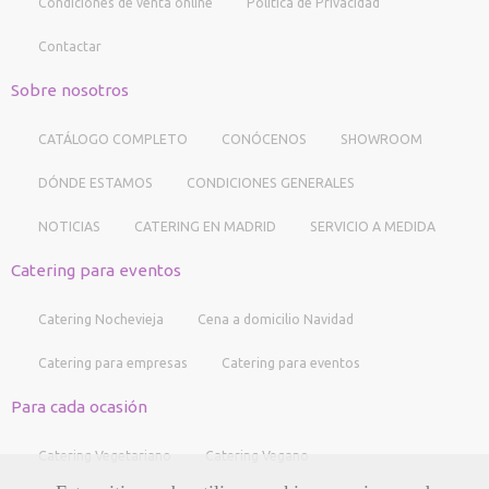
Condiciones de venta online
Política de Privacidad
Contactar
Sobre nosotros
CATÁLOGO COMPLETO
CONÓCENOS
SHOWROOM
DÓNDE ESTAMOS
CONDICIONES GENERALES
NOTICIAS
CATERING EN MADRID
SERVICIO A MEDIDA
Catering para eventos
Catering Nochevieja
Cena a domicilio Navidad
Catering para empresas
Catering para eventos
Para cada ocasión
Catering Vegetariano
Catering Vegano