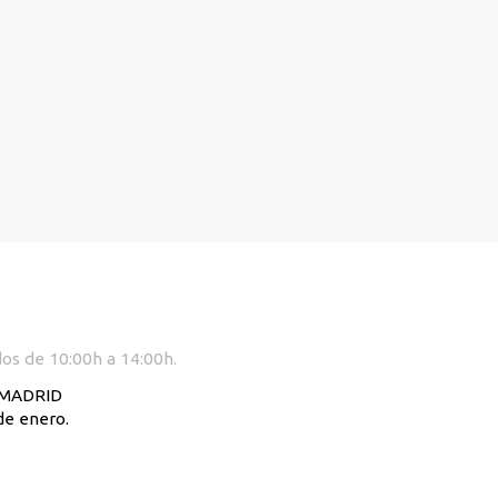
dos de 10:00h a 14:00h.
. MADRID
de enero.