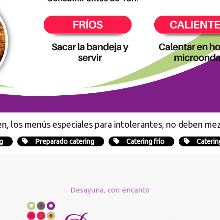
en, los menús especiales para intolerantes, no deben mez
g
Preparado catering
Catering frío
Caterin
Desayuna, con encanto