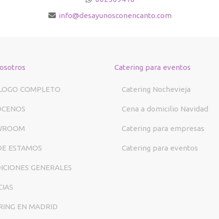
info
desayunosconencanto.com
osotros
Catering para eventos
LOGO COMPLETO
Catering Nochevieja
ÓCENOS
Cena a domicilio Navidad
WROOM
Catering para empresas
E ESTAMOS
Catering para eventos
ICIONES GENERALES
CIAS
RING EN MADRID