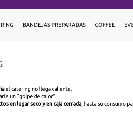
ERING
BANDEJAS PREPARADAS
COFFEE
EV
G
ria
el catering no llega caliente.
rle un “golpe de calor”.
os en lugar seco y en caja cerrada
, hasta su consumo par