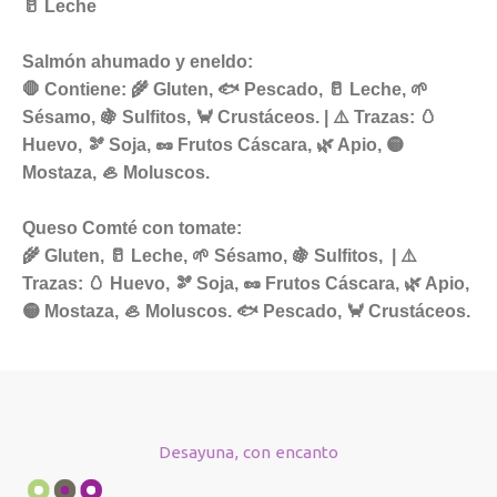
🥛 Leche
Salmón ahumado y eneldo:
🛑 Contiene:
🌾 Gluten, 🐟 Pescado, 🥛 Leche, 🌱
Sésamo, 🍇 Sulfitos, 🦀 Crustáceos. | ⚠️ Trazas:
🥚
Huevo, 🫘 Soja, 🥜 Frutos Cáscara, 🌿 Apio, 🟡
Mostaza, 🦪 Moluscos.
Queso Comté con tomate:
🌾 Gluten, 🥛 Leche, 🌱 Sésamo, 🍇 Sulfitos, | ⚠️
Trazas:
🥚 Huevo, 🫘 Soja, 🥜 Frutos Cáscara, 🌿 Apio,
🟡 Mostaza, 🦪 Moluscos. 🐟 Pescado, 🦀 Crustáceos.
Desayuna, con encanto