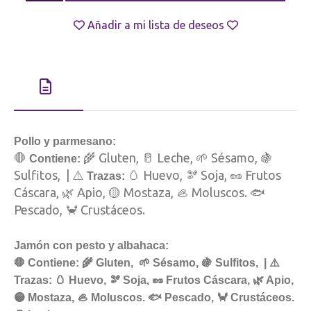
Añadir a mi lista de deseos
Pollo y parmesano:
🛑
🌾 Gluten, 🥛 Leche, 🌱 Sésamo, 🍇
Contiene:
Sulfitos, | ⚠️
🥚 Huevo, 🫘 Soja, 🥜 Frutos
Trazas:
Cáscara, 🌿 Apio, 🟡 Mostaza, 🦪 Moluscos.
🐟
Pescado, 🦀 Crustáceos.
Jamón con pesto y albahaca:
🛑 Contiene:
🌾 Gluten, 🌱 Sésamo, 🍇 Sulfitos, | ⚠️
Trazas:
🥚 Huevo, 🫘 Soja, 🥜 Frutos Cáscara, 🌿 Apio,
🟡 Mostaza, 🦪 Moluscos. 🐟 Pescado, 🦀 Crustáceos.