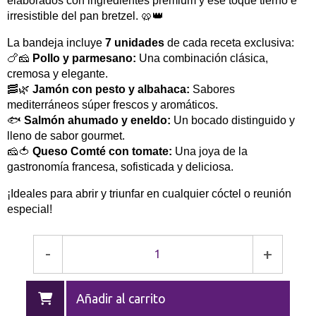
elaborados con ingredientes premium y ese toque tierno e
irresistible del pan bretzel. 🥨👑
La bandeja incluye
7 unidades
de cada receta exclusiva:
🍗🧀
Pollo y parmesano:
Una combinación clásica,
cremosa y elegante.
🥓🌿
Jamón con pesto y albahaca:
Sabores
mediterráneos súper frescos y aromáticos.
🐟
Salmón ahumado y eneldo:
Un bocado distinguido y
lleno de sabor gourmet.
🧀🍅
Queso Comté con tomate:
Una joya de la
gastronomía francesa, sofisticada y deliciosa.
¡Ideales para abrir y triunfar en cualquier cóctel o reunión
especial!
-
+
Añadir al carrito