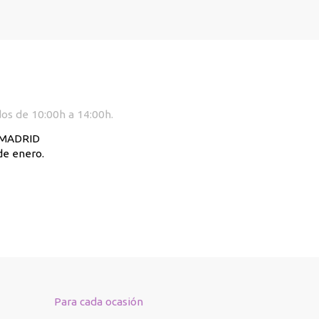
dos de 10:00h a 14:00h.
. MADRID
de enero.
Para cada ocasión