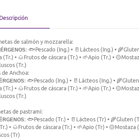
Descripción
etas de salmón y mozzarella:
🐟Pescado (Ing.) • 🥛Lácteos (Ing.) • 🌾Gluten 
LÉRGENOS:
 (Tr.) • 🌰Frutos de cáscara (Tr.) • 🌱Apio (Tr.) • 🟡Mostaza
uscos (Tr.)
s de Anchoa:
🐟Pescado (Ing.) • 🥛Lácteos (Ing.) • 🌾Gluten 
ÉRGENOS:
 (Tr.) • 🌰Frutos de cáscara (Tr.) • 🌱Apio (Tr.) • 🟡Mostaza
uscos (Tr.)
etas de pastrami:
🐟Pescado (Tr.) • 🥛Lácteos (Tr) • 🌾Gluten (Tr
ÉRGENOS:
Tr.) • 🌰Frutos de cáscara (Tr.) • 🌱Apio (Tr) • 🟡Mostaza (T
cos (Tr)