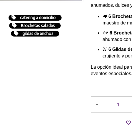
ahumados, dulces y
🥩
6 Brocheta
catering a domicilio
maestro de mo
Brochetas saladas
🐟
6 Brochet
gildas de anchoa
ahumado con m
🫒
6 Gildas 
crujiente y per
La opción ideal pa
eventos especiales. ¡
-