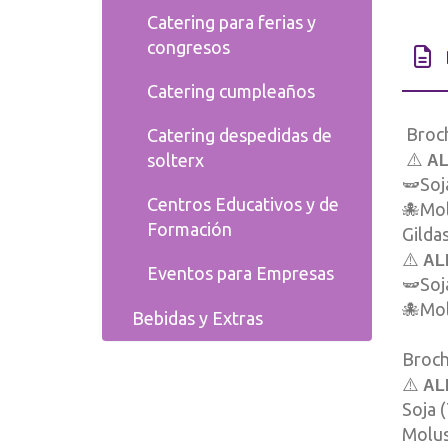
Catering para ferias y
congresos
Catering cumpleaños
Broch
Catering despedidas de
⚠️
solterx
A
🫛Soja
Centros Educativos y de
🐙Mol
Formación
Gilda
⚠️
AL
Eventos para Empresas
🫛Soja
🐙Mol
Bebidas y Extras
Broch
⚠️
AL
Soja (
Molus