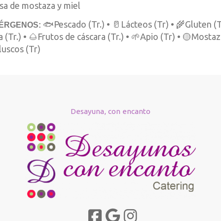
lsa de mostaza y miel
🐟Pescado (Tr.) • 🥛Lácteos (Tr) • 🌾Gluten (Tr
ÉRGENOS:
 (Tr.) • 🌰Frutos de cáscara (Tr.) • 🌱Apio (Tr) • 🟡Mostaza 
uscos (Tr)
Desayuna, con encanto