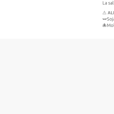
La sa
⚠️
AL
🫛Soja
🐙Mol