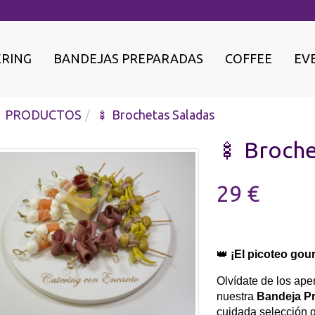
ERING
BANDEJAS PREPARADAS
COFFEE
EV
PRODUCTOS
🍢 Brochetas Saladas
🍢 Broche
29 €
👑
¡El picoteo gour
Olvídate de los aper
nuestra
Bandeja P
cuidada selección q