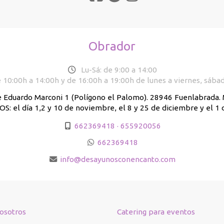
Obrador
Lu-Sá: de 9:00 a 14:00
 10:00h a 14:00h y de 16:00h a 19:00h de lunes a viernes, sába
e Eduardo Marconi 1 (Polígono el Palomo). 28946 Fuenlabrada
: el día 1,2 y 10 de noviembre, el 8 y 25 de diciembre y el 1 
662369418 · 655920056
662369418
info
desayunosconencanto.com
osotros
Catering para eventos