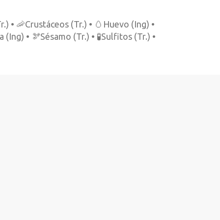
.) • 🦐Crustáceos (Tr.) • 🥚Huevo (Ing) •
(Ing) • 🫘Sésamo (Tr.) • 🧪Sulfitos (Tr.) •