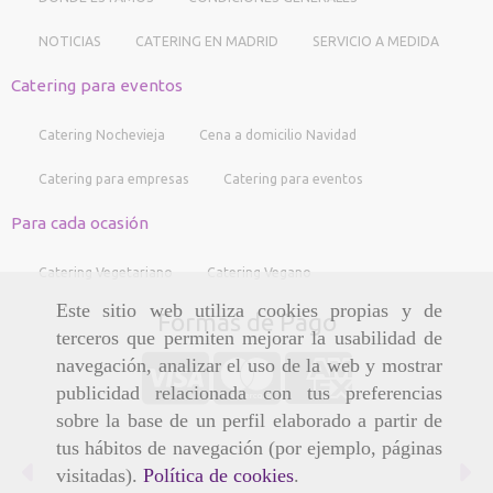
NOTICIAS
CATERING EN MADRID
SERVICIO A MEDIDA
Catering para eventos
Catering Nochevieja
Cena a domicilio Navidad
Catering para empresas
Catering para eventos
Para cada ocasión
Catering Vegetariano
Catering Vegano
Este sitio web utiliza cookies propias y de
Formas de Pago
terceros que permiten mejorar la usabilidad de
navegación, analizar el uso de la web y mostrar
publicidad relacionada con tus preferencias
sobre la base de un perfil elaborado a partir de
tus hábitos de navegación (por ejemplo, páginas
Anterior
Si
visitadas).
Política de cookies
.