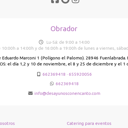
Obrador
Lu-Sá: de 9:00 a 14:00
 10:00h a 14:00h y de 16:00h a 19:00h de lunes a viernes, sába
e Eduardo Marconi 1 (Polígono el Palomo). 28946 Fuenlabrada
: el día 1,2 y 10 de noviembre, el 8 y 25 de diciembre y el 1 
662369418 · 655920056
662369418
info
desayunosconencanto.com
osotros
Catering para eventos