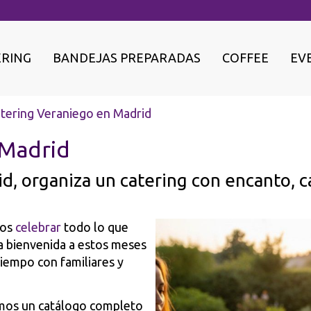
ERING
BANDEJAS PREPARADAS
COFFEE
EV
tering Veraniego en Madrid
 Madrid
, organiza un catering con encanto, c
mos
celebrar
todo lo que
la bienvenida a estos meses
tiempo con familiares y
mos un catálogo completo