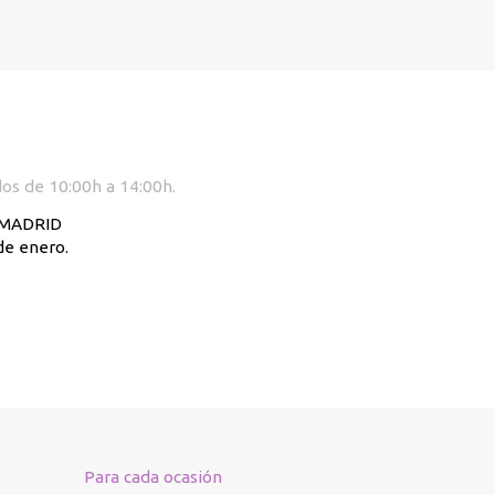
dos de 10:00h a 14:00h.
. MADRID
de enero.
Para cada ocasión