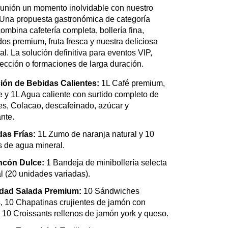
unión un momento inolvidable con nuestro
. Una propuesta gastronómica de categoría
ombina cafetería completa, bollería fina,
os premium, fruta fresca y nuestra deliciosa
nal. La solución definitiva para eventos VIP,
rección o formaciones de larga duración.
ión de Bebidas Calientes:
1L Café premium,
 y 1L Agua caliente con surtido completo de
es, Colacao, descafeinado, azúcar y
nte.
as Frías:
1L Zumo de naranja natural y 10
as de agua mineral.
ncón Dulce:
1 Bandeja de minibollería selecta
l (20 unidades variadas).
edad Salada Premium:
10 Sándwiches
, 10 Chapatinas crujientes de jamón con
 10 Croissants rellenos de jamón york y queso.