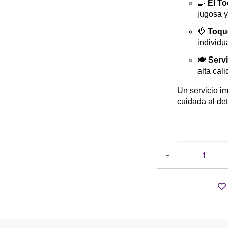
🍳
El To
jugosa y
🍓
Toqu
individu
🍽️
Serv
alta cal
Un servicio i
cuidada al det
-