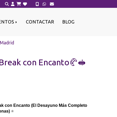
ENTOS
CONTACTAR
BLOG
 Madrid
Break con Encanto🥐🥪
ak con Encanto (El Desayuno Más Completo
onas)
⭐