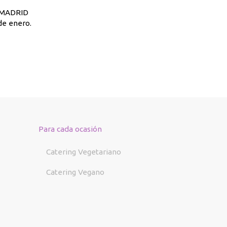
. MADRID
de enero.
Para cada ocasión
Catering Vegetariano
Catering Vegano