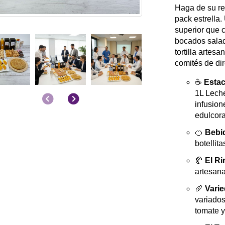
Haga de su re
pack estrella
superior que c
bocados salad
tortilla artesa
comités de di
☕
Estac
1L Leche
Anterior
Siguiente
infusion
edulcora
🍊
Bebid
botellit
🥐
El Ri
artesana
🥖
Vari
variados
tomate y