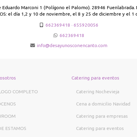
e Eduardo Marconi 1 (Polígono el Palomo). 28946 Fuenlabrada
: el día 1,2 y 10 de noviembre, el 8 y 25 de diciembre y el 1 
662369418 · 655920056
662369418
info
desayunosconencanto.com
osotros
Catering para eventos
LOGO COMPLETO
Catering Nochevieja
ÓCENOS
Cena a domicilio Navidad
WROOM
Catering para empresas
E ESTAMOS
Catering para eventos