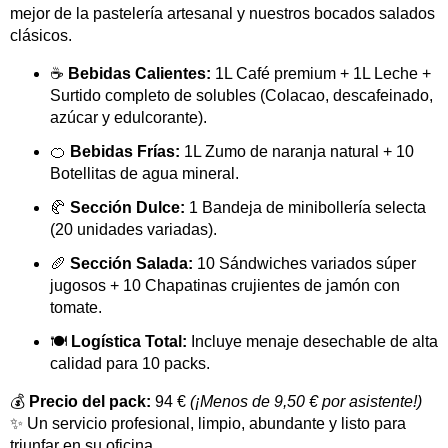
mejor de la pastelería artesanal y nuestros bocados salados
clásicos.
☕
Bebidas Calientes:
1L Café premium + 1L Leche +
Surtido completo de solubles (Colacao, descafeinado,
azúcar y edulcorante).
🍊
Bebidas Frías:
1L Zumo de naranja natural + 10
Botellitas de agua mineral.
🥐
Sección Dulce:
1 Bandeja de minibollería selecta
(20 unidades variadas).
🥖
Sección Salada:
10 Sándwiches variados súper
jugosos + 10 Chapatinas crujientes de jamón con
tomate.
🍽️
Logística Total:
Incluye menaje desechable de alta
calidad para 10 packs.
💰
Precio del pack:
94 €
(¡Menos de 9,50 € por asistente!)
✨ Un servicio profesional, limpio, abundante y listo para
triunfar en su oficina.