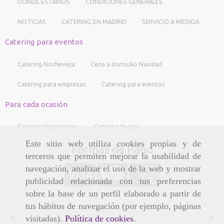
DÓNDE ESTAMOS
CONDICIONES GENERALES
NOTICIAS
CATERING EN MADRID
SERVICIO A MEDIDA
Catering para eventos
Catering Nochevieja
Cena a domicilio Navidad
Catering para empresas
Catering para eventos
Para cada ocasión
Catering Vegetariano
Catering Vegano
Este sitio web utiliza cookies propias y de
Formas de Pago
terceros que permiten mejorar la usabilidad de
navegación, analizar el uso de la web y mostrar
publicidad relacionada con tus preferencias
sobre la base de un perfil elaborado a partir de
tus hábitos de navegación (por ejemplo, páginas
Anterior
Si
visitadas).
Política de cookies
.