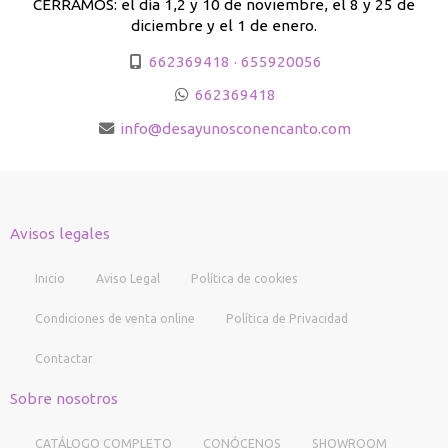
CERRAMOS: el día 1,2 y 10 de noviembre, el 8 y 25 de
diciembre y el 1 de enero.
662369418 · 655920056
662369418
info
desayunosconencanto.com
Avisos legales
Inicio
Aviso Legal
Política de cookies
Condiciones de venta online
Política de Privacidad
Contactar
Sobre nosotros
CATÁLOGO COMPLETO
CONÓCENOS
SHOWROOM