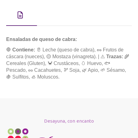
Ensaladas de queso de cabra:
🛑
Contiene:
🥛 Leche (queso de cabra), 🥜 Frutos de
cáscara (nueces), 🟡 Mostaza (vinagreta). | ⚠️
Trazas:
🌾
Cereales (Gluten), 🦀 Crustáceos, 🥚 Huevo, 🐟
Pescado, 🥜 Cacahuetes, 🫘 Soja, 🌿 Apio, 🌱 Sésamo,
🍇 Sulfitos, 🦪 Moluscos.
Desayuna, con encanto