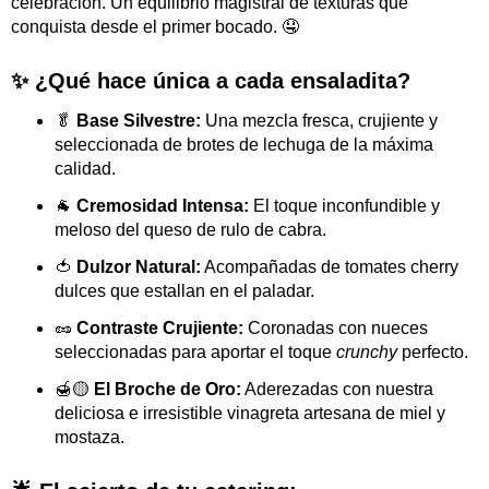
celebración. Un equilibrio magistral de texturas que
conquista desde el primer bocado. 🤤
✨ ¿Qué hace única a cada ensaladita?
🥬
Base Silvestre:
Una mezcla fresca, crujiente y
seleccionada de brotes de lechuga de la máxima
calidad.
🐐
Cremosidad Intensa:
El toque inconfundible y
meloso del queso de rulo de cabra.
🍅
Dulzor Natural:
Acompañadas de tomates cherry
dulces que estallan en el paladar.
🥜
Contraste Crujiente:
Coronadas con nueces
seleccionadas para aportar el toque
crunchy
perfecto.
🍯🟡
El Broche de Oro:
Aderezadas con nuestra
deliciosa e irresistible vinagreta artesana de miel y
mostaza.