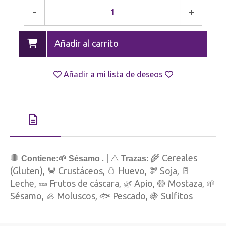
-
+
Añadir al carrito
Añadir a mi lista de deseos
🛑
. | ⚠️
🌾 Cereales
Contiene:🌱 Sésamo
Trazas:
(Gluten), 🦀 Crustáceos, 🥚 Huevo, 🫘 Soja, 🥛
Leche, 🥜 Frutos de cáscara, 🌿 Apio, 🟡 Mostaza, 🌱
Sésamo, 🦪 Moluscos, 🐟 Pescado, 🍇 Sulfitos