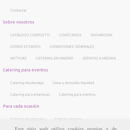
Contactar
Sobre nosotros
CATÁLOGO COMPLETO
CONÓCENOS
SHOWROOM
DÓNDE ESTAMOS
CONDICIONES GENERALES
NOTICIAS
CATERING EN MADRID
SERVICIO A MEDIDA
Catering para eventos
Catering Nochevieja
Cena a domicilio Navidad
Catering para empresas
Catering para eventos
Para cada ocasión
Catering Vegetariano
Catering Vegano
Este sitio web utiliza cookies propias y de