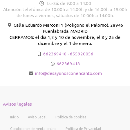
Lu-Sá: de 9:00 a 14:00
Atención telefónica de 10:00h a 14:00h y de 16:00h a 19:00h
de lunes a viernes, sábados de 10:00h a 14:00h.
Calle Eduardo Marconi 1 (Polígono el Palomo). 28946
Fuenlabrada. MADRID
CERRAMOS: el día 1,2 y 10 de noviembre, el 8 y 25 de
diciembre y el 1 de enero.
662369418 · 655920056
662369418
info
desayunosconencanto.com
Avisos legales
Inicio
Aviso Legal
Política de cookies
Condiciones de venta online
Política de Privacidad