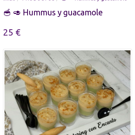
🥣 🥑 Hummus y guacamole
25 €