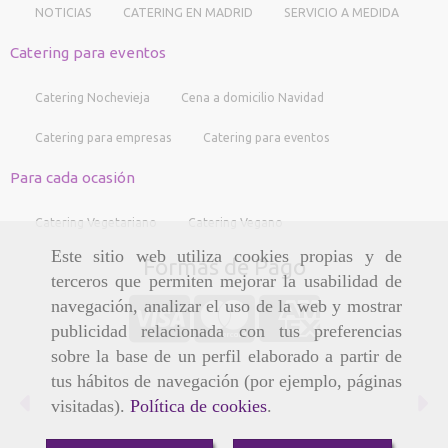
NOTICIAS
CATERING EN MADRID
SERVICIO A MEDIDA
Catering para eventos
Catering Nochevieja
Cena a domicilio Navidad
Catering para empresas
Catering para eventos
Para cada ocasión
Catering Vegetariano
Catering Vegano
Este sitio web utiliza cookies propias y de
Formas de Pago
terceros que permiten mejorar la usabilidad de
navegación, analizar el uso de la web y mostrar
publicidad relacionada con tus preferencias
sobre la base de un perfil elaborado a partir de
tus hábitos de navegación (por ejemplo, páginas
Anterior
Si
visitadas).
Política de cookies
.