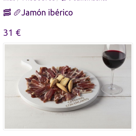
🥓 🥖Jamón ibérico
31 €