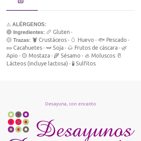
⚠️
ALÉRGENOS:
🟢
🥖 Gluten ·
Ingredientes:
🟡
🦞 Crustáceos · 🥚 Huevo · 🐟 Pescado ·
Trazas:
🥜 Cacahuetes · 🫛 Soja · 🌰 Frutos de cáscara · 🌿
Apio · 🟡 Mostaza · 🌾 Sésamo · 🦪 Moluscos 🥛
Lácteos (incluye lactosa) · 🧪 Sulfitos
Desayuna, con encanto