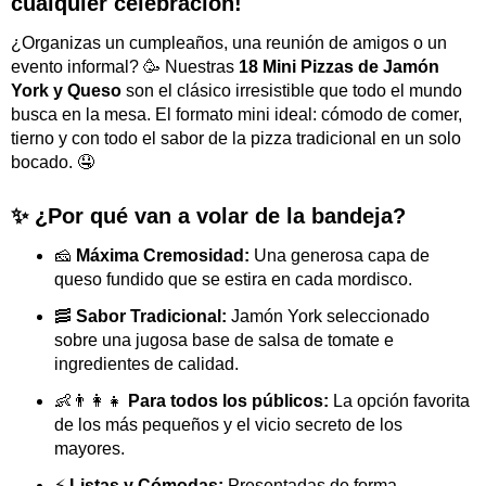
cualquier celebración!
¿Organizas un cumpleaños, una reunión de amigos o un
evento informal? 🥳 Nuestras
18 Mini Pizzas de Jamón
York y Queso
son el clásico irresistible que todo el mundo
busca en la mesa. El formato mini ideal: cómodo de comer,
tierno y con todo el sabor de la pizza tradicional en un solo
bocado. 🤤
✨ ¿Por qué van a volar de la bandeja?
🧀
Máxima Cremosidad:
Una generosa capa de
queso fundido que se estira en cada mordisco.
🥓
Sabor Tradicional:
Jamón York seleccionado
sobre una jugosa base de salsa de tomate e
ingredientes de calidad.
👶👨‍👩‍👧
Para todos los públicos:
La opción favorita
de los más pequeños y el vicio secreto de los
mayores.
⚡
Listas y Cómodas:
Presentadas de forma