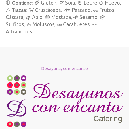
🛑
🌾 Gluten, 🫘 Soja, 🥛 Leche.🥚 Huevo,|
Contiene:
⚠️
🦀 Crustáceos, 🐟 Pescado, 🥜 Frutos
Trazas:
Cáscara, 🌿 Apio, 🟡 Mostaza, 🌱 Sésamo, 🍇
Sulfitos, 🦪 Moluscos, 🥜 Cacahuetes, 🫛
Altramuces.
Desayuna, con encanto