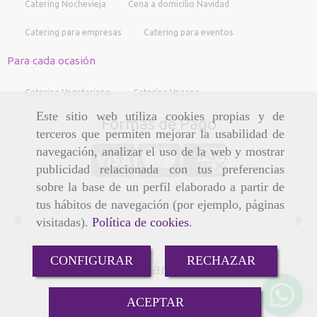
Catering Nochevieja
Cena a domicilio Navidad
Catering para empresas
Catering para eventos
Para cada ocasión
Catering Vegetariano
Catering Vegano
Este sitio web utiliza cookies propias y de
Formas de Pago
terceros que permiten mejorar la usabilidad de
navegación, analizar el uso de la web y mostrar
publicidad relacionada con tus preferencias
sobre la base de un perfil elaborado a partir de
tus hábitos de navegación (por ejemplo, páginas
Anterior
Si
visitadas).
Política de cookies
.
CONFIGURAR
RECHAZAR
Compártenos
ACEPTAR