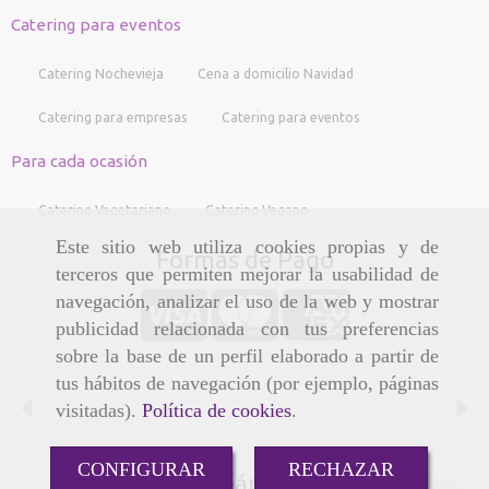
Catering para eventos
Catering Nochevieja
Cena a domicilio Navidad
Catering para empresas
Catering para eventos
Para cada ocasión
Catering Vegetariano
Catering Vegano
Este sitio web utiliza cookies propias y de
Formas de Pago
terceros que permiten mejorar la usabilidad de
navegación, analizar el uso de la web y mostrar
publicidad relacionada con tus preferencias
sobre la base de un perfil elaborado a partir de
tus hábitos de navegación (por ejemplo, páginas
Anterior
Si
visitadas).
Política de cookies
.
CONFIGURAR
RECHAZAR
Compártenos