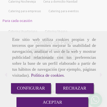
Catering Nochevieja
Cena a domicilio Navidad
Catering para empresas
Catering para eventos
Para cada ocasión
Catering Vegetariano
Catering Vegano
Este sitio web utiliza cookies propias y de
Formas de Pago
terceros que permiten mejorar la usabilidad de
navegación, analizar el uso de la web y mostrar
publicidad relacionada con tus preferencias
sobre la base de un perfil elaborado a partir de
tus hábitos de navegación (por ejemplo, páginas
Anterior
Si
visitadas).
Política de cookies
.
CONFIGURAR
RECHAZAR
Compártenos
ACEPTAR