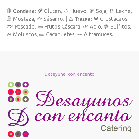
🛑
🌾 Gluten, 🥚 Huevo, 🫘 Soja, 🥛 Leche,
Contiene:
🟡 Mostaza, 🌱 Sésamo. | ⚠️
🦀 Crustáceos,
Trazas:
🐟 Pescado, 🥜 Frutos Cáscara, 🌿 Apio, 🍇 Sulfitos,
🦪 Moluscos, 🥜 Cacahuetes, 🫛 Altramuces.
Desayuna, con encanto