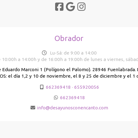
Obrador
Lu-Sá: de 9:00 a 14:00
 10:00h a 14:00h y de 16:00h a 19:00h de lunes a viernes, sába
e Eduardo Marconi 1 (Polígono el Palomo). 28946 Fuenlabrada
: el día 1,2 y 10 de noviembre, el 8 y 25 de diciembre y el 1 
662369418 · 655920056
662369418
info
desayunosconencanto.com