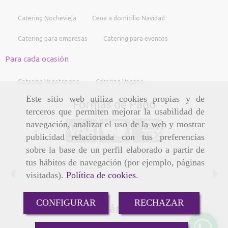
Catering Nochevieja
Cena a domicilio Navidad
Catering para empresas
Catering para eventos
Para cada ocasión
Catering Vegetariano
Catering Vegano
Este sitio web utiliza cookies propias y de
Formas de Pago
terceros que permiten mejorar la usabilidad de
navegación, analizar el uso de la web y mostrar
publicidad relacionada con tus preferencias
sobre la base de un perfil elaborado a partir de
tus hábitos de navegación (por ejemplo, páginas
Anterior
Si
visitadas).
Política de cookies
.
CONFIGURAR
RECHAZAR
Compártenos